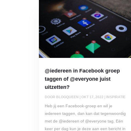
@iedereen in Facebook groep
taggen of @everyone juist
uitzetten?
DOOR
BLOGQUEEN
|
OKT 17, 2022
|
INSPIRATIE
Heb jij een Facebook-groep en wil je
iedereen taggen, dan kan dat tegenwoordig
met de @iedereen of @everyone tag. Eén
keer per dag kun je deze aan een bericht in