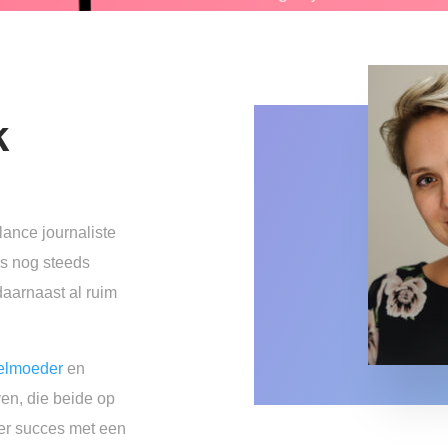
k
elance journaliste
is nog steeds
daarnaast al ruim
felmoeder
en
ven, die beide op
er succes met een