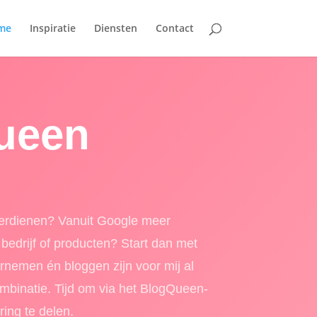
me
Inspiratie
Diensten
Contact
ueen
verdienen? Vanuit Google meer
 bedrijf of producten? Start dan met
rnemen én bloggen zijn voor mij al
ombinatie. Tijd om via het BlogQueen-
ring te delen.