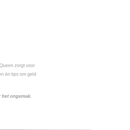
gQueen zorgt voor
en én tips om geld
r het ongemak.