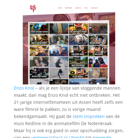
Enzo Knol
– als je een lijstje van vloggende mannen
maakt, dan mag Enzo Knol echt niet ontbreken. Het
21-jarige internetfenomeen uit Assen heeft zelfs een
ware filmrol te pakken, zo is vorige maand
bekendgemaakt. Hij gaat de
stem inspreken
van de
muis Redline in de animatiefilm De Notenkraak.
Maar hij is ook erg goed in voor opschudding zorgen,
van een
verkeersinfarct in Utrecht
tot
gewonde