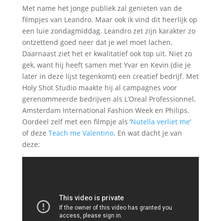
Met name het jonge publiek zal genieten van de
filmpjes van Leandro. Maar ook ik vind dit heerlijk op
een luie zondagmiddag. Leandro zet zijn karakter zo
ontzettend goed neer dat je wel moet lachen.
Daarnaast ziet het er kwalitatief ook top uit. Niet zo
gek, want hij heeft samen met Yvar en Kevin (die je
later in deze lijst tegenkomt) een creatief bedrijf. Met
Holy Shot Studio maakte hij al campagnes voor
gerenommeerde bedrijven als L’Oreal Professionnel,
Amsterdam International Fashion Week en Philips.
Oordeel zelf met een filmpje als ‘
Nutella verliet me
’
of deze
Teach me Valentino
. En wat dacht je van
deze: