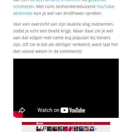
scholieren
. Met ruim zeshonderdduizend
YouTube-
abonnees
kun je wel van KnolPower spreken.
Hier een overzicht van zijn leukste vlog momenten,
zodat je echt een beeld krijgt. Maar daar zie je wel
aan dat volgen met name erg populair bij tieners
zijn. (Of zie ik dat als dertiger verkeerd, want laat het
dan vooral weten in de comments)