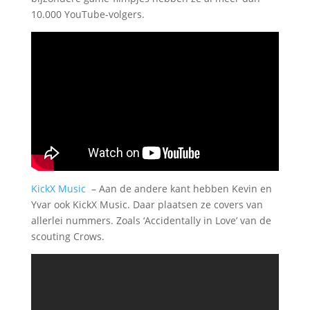
10.000 YouTube-volgers.
KickX Music
–
Aan de andere kant hebben Kevin en
Yvar ook KickX Music. Daar plaatsen ze covers van
allerlei nummers. Zoals ‘Accidentally in Love’ van de
scouting Crows.