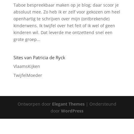
Taboe bespreekbaar maken op je blog; daar scoor je
absoluut mee. Zo heb ik er zelf voor gekozen om heel
openhartig te schrijven over mijn (ontbrekende)
kinderwens. Ik twijfel over het feit of ik wel of geen
kinderen wil. Dat leverde me ontzettend snel een
grote groep...
Sites van Patricia de Ryck
VlaamsKijken
TwijfelMoeder
Ontworpen door
Elegant Themes
| Ondersteund
door
WordPress