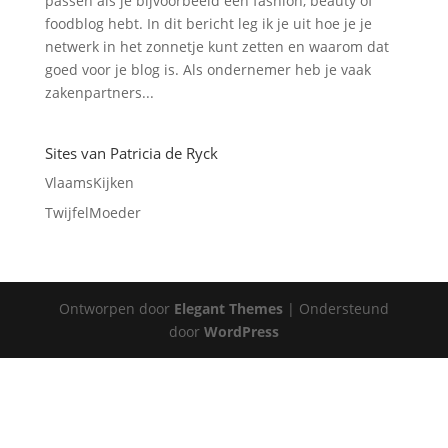
passen als je bijvoorbeeld een fashion, beauty of
foodblog hebt. In dit bericht leg ik je uit hoe je je
netwerk in het zonnetje kunt zetten en waarom dat
goed voor je blog is. Als ondernemer heb je vaak
zakenpartners...
Sites van Patricia de Ryck
VlaamsKijken
TwijfelMoeder
Ontworpen door
Elegant Themes
| Ondersteund
door
WordPress