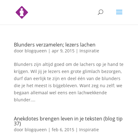
Blunders verzamelen; lezers lachen
door
blogqueen
|
apr 9, 2015
|
Inspiratie
Blunders zijn altijd goed om de lachers op je hand te
krijgen. Wil jij je lezers een grote glimlach bezorgen,
durf dan eerlijk te zijn en deel één van de blunders
die je het meest is bijgebleven. Want zeg nu zelf; we
begaan allemaal wel eens een lachwekkende
blunder....
Anekdotes brengen leven in je teksten (blog tip
37)
door
blogqueen
|
feb 6, 2015
|
Inspiratie