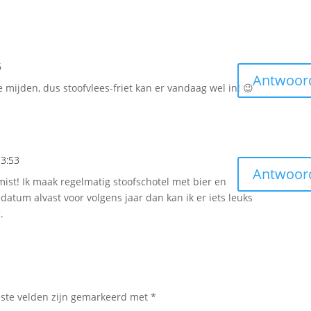
6
Antwoor
e mijden, dus stoofvlees-friet kan er vandaag wel in! 😉
13:53
Antwoor
ist! Ik maak regelmatig stoofschotel met bier en
 datum alvast voor volgens jaar dan kan ik er iets leuks
.
iste velden zijn gemarkeerd met
*