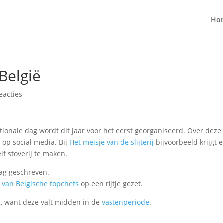
Ho
 België
eacties
ationale dag wordt dit jaar voor het eerst georganiseerd. Over deze
 op social media. Bij
Het meisje van de slijterij
bijvoorbeeld krijgt e
lf stoverij te maken.
dag geschreven.
 van Belgische topchefs
op een rijtje gezet.
g, want deze valt midden in de
vastenperiode
.