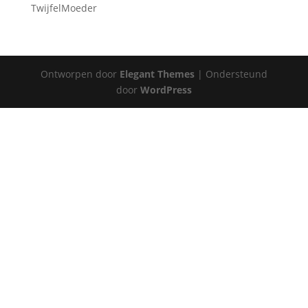
TwijfelMoeder
Ontworpen door
Elegant Themes
| Ondersteund
door
WordPress