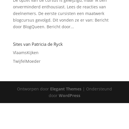
De opzet van de cursus is gewijzigd, maar ik ben
onverminderd enthousiast. Lees de reacties van
deelnemers. De eerste cursisten een maatwerk
blogcursus gevolgd. Dit vonden ze er van: Bericht
door BlogQueen. Bericht door...
Sites van Patricia de Ryck
VlaamsKijken
TwijfelMoeder
Ontworpen door
Elegant Themes
| Ondersteund
door
WordPress