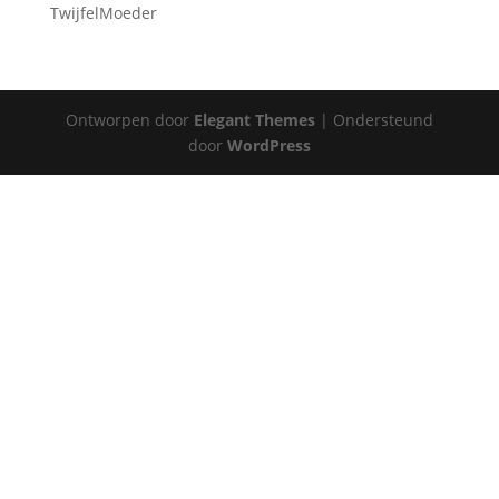
TwijfelMoeder
Ontworpen door
Elegant Themes
| Ondersteund
door
WordPress