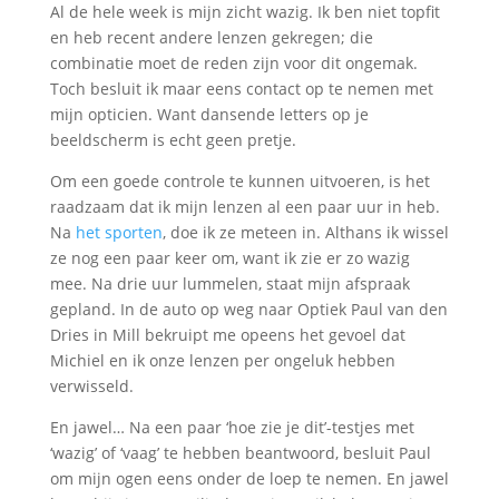
Al de hele week is mijn zicht wazig. Ik ben niet topfit
en heb recent andere lenzen gekregen; die
combinatie moet de reden zijn voor dit ongemak.
Toch besluit ik maar eens contact op te nemen met
mijn opticien. Want dansende letters op je
beeldscherm is echt geen pretje.
Om een goede controle te kunnen uitvoeren, is het
raadzaam dat ik mijn lenzen al een paar uur in heb.
Na
het sporten
, doe ik ze meteen in. Althans ik wissel
ze nog een paar keer om, want ik zie er zo wazig
mee. Na drie uur lummelen, staat mijn afspraak
gepland. In de auto op weg naar Optiek Paul van den
Dries in Mill bekruipt me opeens het gevoel dat
Michiel en ik onze lenzen per ongeluk hebben
verwisseld.
En jawel… Na een paar ‘hoe zie je dit’-testjes met
‘wazig’ of ‘vaag’ te hebben beantwoord, besluit Paul
om mijn ogen eens onder de loep te nemen. En jawel