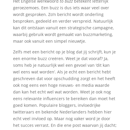
Het Engelse werkwoord
to buzz
betekent letterlijk
geroezemoes. Een buzz is dus iets waar veel over
wordt gesproken. Zo’n bericht wordt onderling
besproken, gedeeld en verder verspreid. Natuurlijk
kan dit ontstaan vanuit een strategische campagne,
waarbij gebruik wordt gemaakt van buzzmarketing,
maar ook vanuit een simpel nieuwtje.
Zelfs met een bericht op je blog dat jij schrijft, kun je
een enorme buzz creëren. Weet je dat vooraf? Ja,
soms heb je natuurlijk wel een gevoel van ‘dit kan
wel eens wat worden’. Als je echt een bericht hebt
geschreven dat voor opschudding zorgt en het heeft
ook nog eens een hoge nieuws- en media waarde
dan kan het echt wel wat worden. Weet je ook nog
eens relevante influencers te bereiken dan moet het
goed komen. Populaire bloggers, invloedrijke
twitteraars en bekende Nederlanders hebben hier
echt veel invloed op. Maar nog vaker word je door
het succes verrast. En die ene post waarvan jij dacht;