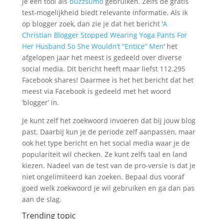
je een tool als
buzzsumo
gebruiken. Zelfs de gratis
test-mogelijkheid biedt relevante informatie. Als ik
op blogger zoek, dan zie je dat het bericht ‘
A
Christian Blogger Stopped Wearing Yoga Pants For
Her Husband So She Wouldn’t “Entice” Men
‘ het
afgelopen jaar het meest is gedeeld over diverse
social media. Dit bericht heeft maar liefst 112.295
Facebook shares! Daarmee is het het bericht dat het
meest via Facebook is gedeeld met het woord
‘blogger’ in.
Je kunt zelf het zoekwoord invoeren dat bij jouw blog
past. Daarbij kun je de periode zelf aanpassen, maar
ook het type bericht en het social media waar je de
populariteit wil checken. Ze kunt zelfs taal en land
kiezen. Nadeel van de test van de pro-versie is dat je
niet ongelimiteerd kan zoeken. Bepaal dus vooraf
goed welk zoekwoord je wil gebruiken en ga dan pas
aan de slag.
Trending topic