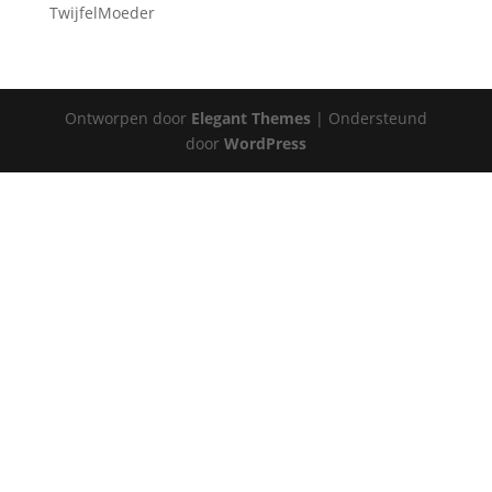
TwijfelMoeder
Ontworpen door
Elegant Themes
| Ondersteund
door
WordPress