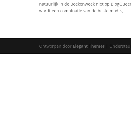
natuurlijk in de Boekenweek niet op BlogQueen.
wordt een combinatie van de beste mode-,...
Ontworpen door
Elegant Themes
| Ondersteu