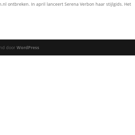
nl ontbreken. In april lanceert Serena Verbon haar stijlgids. Het
nd door
WordPress