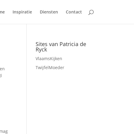
me
Inspiratie
Diensten
Contact
Sites van Patricia de
Ryck
VlaamsKijken
TwijfelMoeder
ten
d
 mag