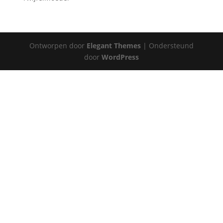
Ontworpen door
Elegant Themes
| Ondersteund
door
WordPress