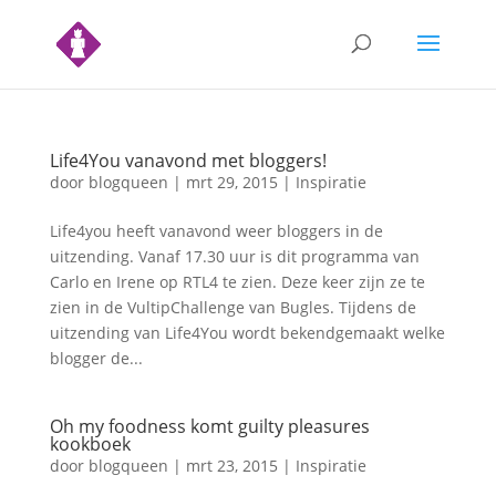
Life4You vanavond met bloggers!
door
blogqueen
|
mrt 29, 2015
|
Inspiratie
Life4you heeft vanavond weer bloggers in de
uitzending. Vanaf 17.30 uur is dit programma van
Carlo en Irene op RTL4 te zien. Deze keer zijn ze te
zien in de VultipChallenge van Bugles. Tijdens de
uitzending van Life4You wordt bekendgemaakt welke
blogger de...
Oh my foodness komt guilty pleasures
kookboek
door
blogqueen
|
mrt 23, 2015
|
Inspiratie