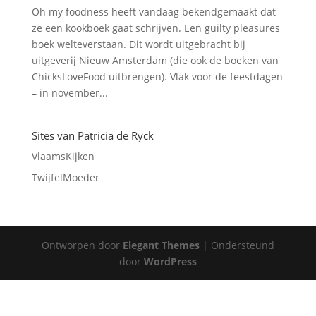
Oh my foodness heeft vandaag bekendgemaakt dat
ze een kookboek gaat schrijven. Een guilty pleasures
boek welteverstaan. Dit wordt uitgebracht bij
uitgeverij Nieuw Amsterdam (die ook de boeken van
ChicksLoveFood uitbrengen). Vlak voor de feestdagen
– in november...
Sites van Patricia de Ryck
VlaamsKijken
TwijfelMoeder
Ontworpen door
Elegant Themes
| Ondersteund
door
WordPress