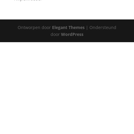
Ontworpen door
Elegant Themes
| Ondersteund
door
WordPress