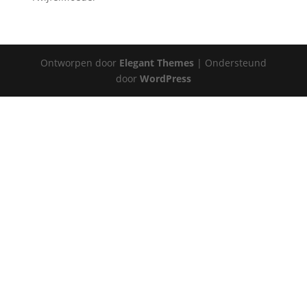
Ontworpen door
Elegant Themes
| Ondersteund
door
WordPress