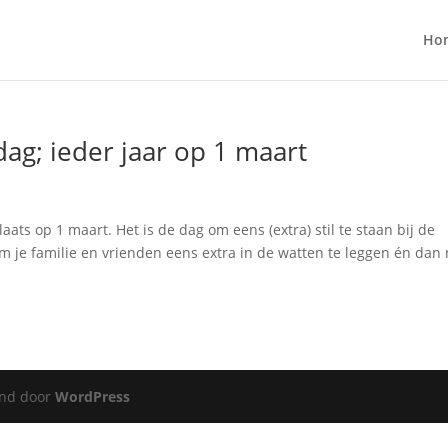
Ho
g; ieder jaar op 1 maart
ats op 1 maart. Het is de dag om eens (extra) stil te staan bij de
m je familie en vrienden eens extra in de watten te leggen én dan 
nd door
WordPress