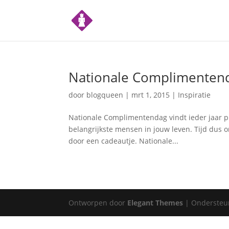
Nationale Complimentenda
door
blogqueen
|
mrt 1, 2015
|
Inspiratie
Nationale Complimentendag vindt ieder jaar pla
belangrijkste mensen in jouw leven. Tijd dus o
door een cadeautje. Nationale...
Ontworpen door
Elegant Themes
| Ondersteu