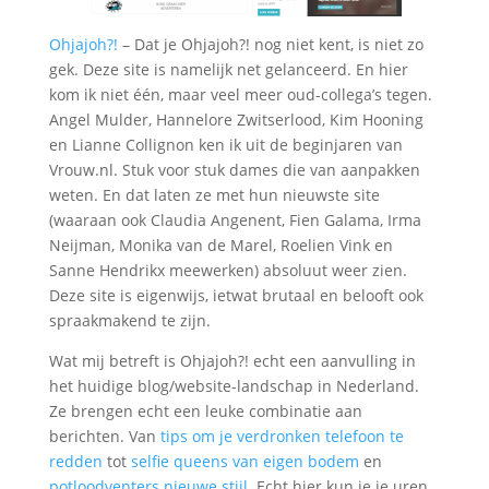
Ohjajoh?!
– Dat je Ohjajoh?! nog niet kent, is niet zo
gek. Deze site is namelijk net gelanceerd. En hier
kom ik niet één, maar veel meer oud-collega’s tegen.
Angel Mulder, Hannelore Zwitserlood, Kim Hooning
en Lianne Collignon ken ik uit de beginjaren van
Vrouw.nl. Stuk voor stuk dames die van aanpakken
weten. En dat laten ze met hun nieuwste site
(waaraan ook Claudia Angenent, Fien Galama, Irma
Neijman, Monika van de Marel, Roelien Vink en
Sanne Hendrikx meewerken) absoluut weer zien.
Deze site is eigenwijs, ietwat brutaal en belooft ook
spraakmakend te zijn.
Wat mij betreft is Ohjajoh?! echt een aanvulling in
het huidige blog/website-landschap in Nederland.
Ze brengen echt een leuke combinatie aan
berichten. Van
tips om je verdronken telefoon te
redden
tot
selfie queens van eigen bodem
en
potloodventers nieuwe stijl
. Echt hier kun je je uren