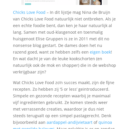
Chicks Love Food
– In dit lijstje mag Nina de Bruijn
van Chicks Love Food natuurlijk niet ontbreken. Als je
een echte foodie bent, dan ken je haar natuurlijk al
lang. Samen met oud-klasgenoot en toenmalig
huisgenoot Elise Gruppen is ze in 2011 met dit no
nonsense blog gestart. De dames doen het nu
razend goed, want ze hebben zelfs een
eigen boek
!
En wat dacht je van de leuke kookschorten (en
natuurlijk ook de mok en shopper) die in de webshop
verkrijgbaar zijn?
Wat Chicks Love Food zo’n succes maakt, zijn de fijne
recepten. Zo hebben zij ‘5 or less’ geïntroduceerd.
Simpele en gezonde recepten waarbij je maximaal
vijf ingrediënten gebruikt. Ze komen steeds weer
met verrassende creaties, waardoor je dus niet
steeds terugvalt op een simpel pastagerecht. Denk
bijvoorbeeld aan
aardappel-andijvietaart
of
quinoa
met gegrilde haloumi
. Maar gelukkig is er op zondag