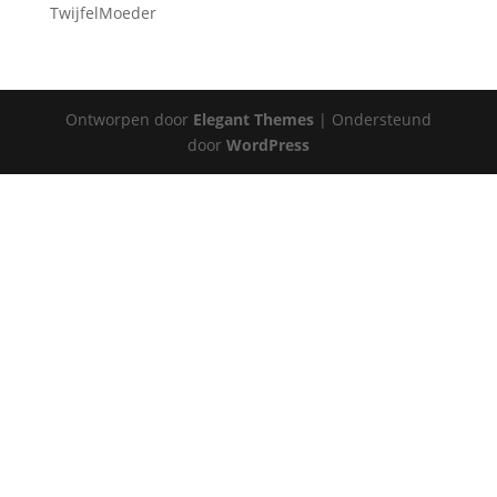
TwijfelMoeder
Ontworpen door
Elegant Themes
| Ondersteund
door
WordPress