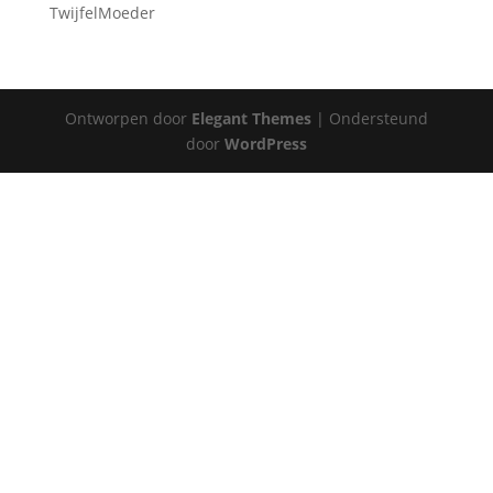
TwijfelMoeder
Ontworpen door
Elegant Themes
| Ondersteund
door
WordPress