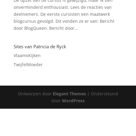
De opzet van de cursus is gewijzigd, maar ik ben
onverminderd enthousiast. Lees de reacties van
deelnemers. De eerste cursisten een maatwerk
blogcursus gevolgd. Dit vonden ze er van: Bericht
door BlogQueen. Bericht door...
Sites van Patricia de Ryck
VlaamsKijken
TwijfelMoeder
Ontworpen door
Elegant Themes
| Ondersteund
door
WordPress